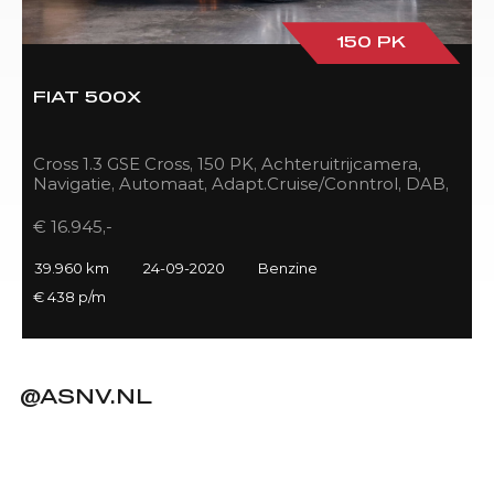
150 PK
FIAT 500X
Cross 1.3 GSE Cross, 150 PK, Achteruitrijcamera,
Navigatie, Automaat, Adapt.Cruise/Conntrol, DAB,
LED, 39DKM!!
€ 16.945,-
39.960 km
24-09-2020
Benzine
€ 438 p/m
@ASNV.NL