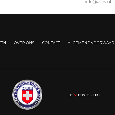
info@asnv.nl
TEN
OVER ONS
CONTACT
ALGEMENE VOORWAAR