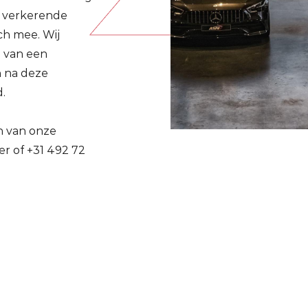
t verkerende
ch mee. Wij
n van een
h na deze
.
n van onze
r of +31 492 72