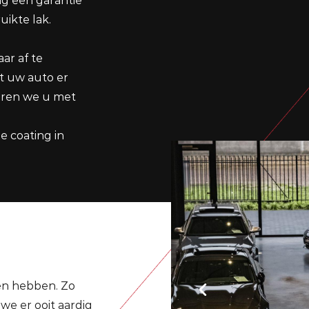
g een garantie
uikte lak.
ar af te
at uw auto er
ueren we u met
 coating in
en hebben. Zo
we er ooit aardig