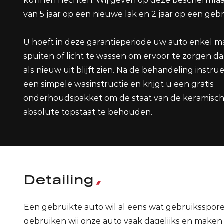
kunnen hechten. Wij geven op deze beschermlaa
van 5 jaar op een nieuwe lak en 2 jaar op een gebr
U hoeft in deze garantieperiode uw auto enkel ma
spuiten of licht te wassen om ervoor te zorgen d
als nieuw uit blijft zien. Na de behandeling instr
een simpele wasinstructie en krijgt u een gratis
onderhoudspakket om de staat van de keramische
absolute topstaat te behouden.
Detailing
Een gebruikte auto wil al eens wat gebruiksspor
gebruiken wij onze auto vaak dagelijks en maken 