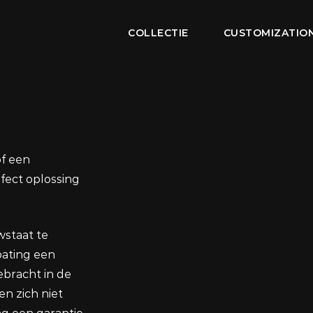
COLLECTIE
CUSTOMIZATIO
of een
rfect oplossing
wstaat te
oating een
bracht in de
en zich niet