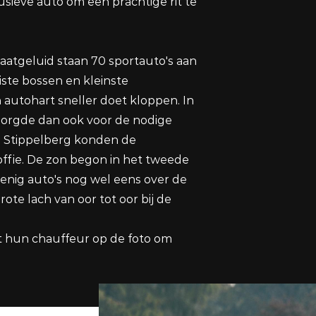
usieve auto om een prachtige rit te
laatgeluid staan 70 sportauto's aan
iste bossen en kleinste
autohart sneller doet kloppen. In
 zorgde dan ook voor de nodige
an Stippelberg konden de
offie. De zon begon in het tweede
 menig auto's nog wel eens over de
te lach van oor tot oor bij de
t hun chauffeur op de foto om