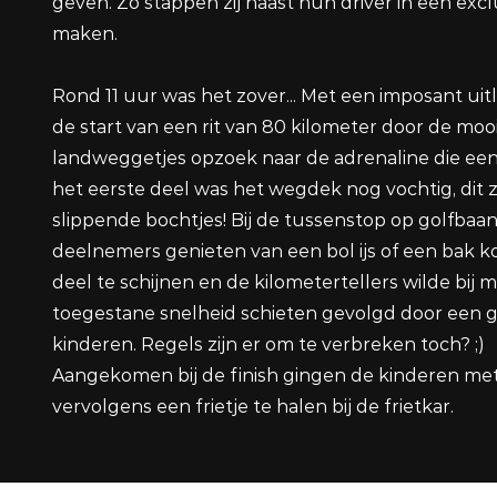
geven. Zo stappen zij naast hun driver in een excl
maken.
Rond 11 uur was het zover... Met een imposant uit
de start van een rit van 80 kilometer door de moo
landweggetjes opzoek naar de adrenaline die een 
het eerste deel was het wegdek nog vochtig, dit
slippende bochtjes! Bij de tussenstop op golfba
deelnemers genieten van een bol ijs of een bak k
deel te schijnen en de kilometertellers wilde bij
toegestane snelheid schieten gevolgd door een gro
kinderen. Regels zijn er om te verbreken toch? ;)
Aangekomen bij de finish gingen de kinderen me
vervolgens een frietje te halen bij de frietkar.