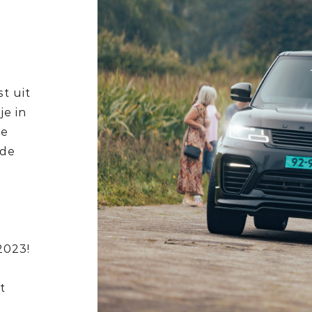
t uit
je in
je
 de
2023!
t