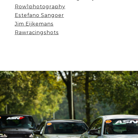
Row1photography
Estefano Sangoer
Jim Eijkemans
Rawracingshots